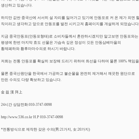
생산하고 있습니다.
하지만 값싼 중국산에 서서히 설 자리를 잃어가고 있기에 안동포로 커 온 제가 외면 
직이라고 생각하고 앞으로 안동포를 발전 시키고져 홈페이지를 개설하게 되었습니다
지금 중국안동포(안동포형태)로 소비자들께서 혼란하시겠지만 알고보면 안동포와는
평생에 한번 마지막 효도 선물은 가슴속 깊은 정성이 깃든 안동삼베마을의
황제폐하와 황후마마수의로 하시기 바랍니다.
저희는 전통 안동포를 확실히 보장해 드리기 위하여 최선을 다하며 물론 100% 책임을
물론 중국산원단을 한국에서 가공하고 불순물을 완전히 제거해서 깨끗한 원단으로
만든 수의도 다량 확보하고 있습니다.
金 益 漢 拜上
24시간 상담전화:010-3747-0098
http://www.536.co.kr H.P 010-3747-0098
*전통방식으로 제작한 갖은 수의(男:21가지, 女:20가지)