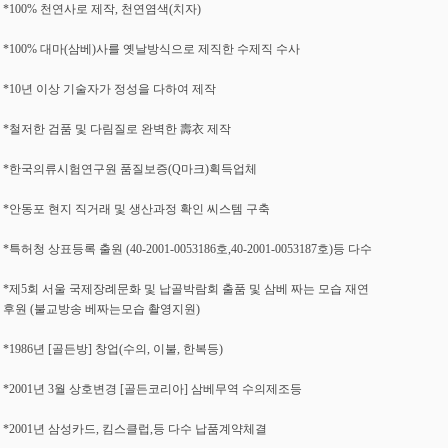
*100% 천연사로 제작, 천연염색(치자)
*100% 대마(삼베)사를 옛날방식으로 제직한 수제직 수사
*10년 이상 기술자가 정성을 다하여 제작
*철저한 검품 및 다림질로 완벽한 壽衣 제작
*한국의류시험연구원 품질보증(Q마크)획득업체
*안동포 현지 직거래 및 생산과정 확인 씨스템 구축
*특허청 상표등록 출원 (40-2001-0053186호,40-2001-0053187호)등 다수
*제5회 서울 국제장례문화 및 납골박람회 출품 및 삼베 짜는 모습 재연
후원 (불교방송 베짜는모습 촬영지원)
*1986년 [골든방] 창업(수의, 이불, 한복등)
*2001년 3월 상호변경 [골든코리아] 삼베무역 수의제조등
*2001년 삼성카드, 킴스클럽,등 다수 납품계약체결