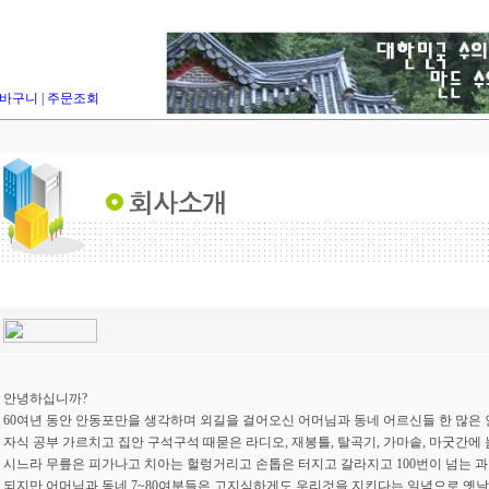
바구니
|
주문조회
안녕하십니까?
60여년 동안 안동포만을 생각하며 외길을 걸어오신 어머님과 동네 어르신들 한 많은 
자식 공부 가르치고 집안 구석구석 때묻은 라디오, 재봉틀, 탈곡기, 가마솥, 마굿간에
시느라 무릎은 피가나고 치아는 헐렁거리고 손톱은 터지고 갈라지고 100번이 넘는 
되지만 어머님과 동네 7~80여분들은 고지식하게도 우리것을 지킨다는 일념으로 옛