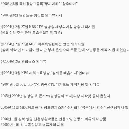
*2003년8월 특허청상표등록“황제폐하” “황후마마”
*2003년8월 월간노을 창간호 인터뷰기사
@2004년 2월 27일 KBS 2TV 생방송 세상의아침 방송 제작지원
(윤달수의 주문 판매 모습등을제작 지원)
@2004년 2월 27일 MBC 아주특별한아침 방송 제작지원
(삼베 세탁 건조 다딤이질 재단 봉제 윤달수의 주문 판매 모습등을 제작 지원 하였습니
@2004년 2월 연합뉴스 인터뷰
@2004년 3월 KBS 사회교육방송 "경제를 배웁시다"인터뷰
*2004년 3월 30일 psb(부산방송)리얼터치오늘 제작지원 및 인터뷰
2005년 2006년 김영임 효 콘서트(김영임의 소리)의상 제작및 공식 협찬사
2005년 11월 MBC씨트콤 "안녕프란체스카" 수의협찬(극중에서 김수미선생님께서 입
2006년 1월 경북 영양 산촌생활박물관 안동포및 안동포 의류제작 납품
*2006년 4월 ㅎ ㄷ종합상조 납품계약 체결