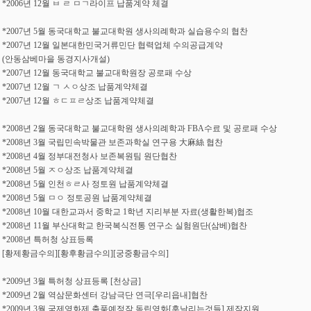
*2006년 12월 ㅂ ㄹ ㅁㄱ라이프 납품계약 체결
*2007년 5월 동국대학교 불교대학원 생사의례학과 실습용수의 협찬
*2007년 12월 일본대한민국거류민단 협력업체 수의공급계약
(안동삼베마을 동경지사개설)
*2007년 12월 동국대학교 불교대학원장 공로패 수상
*2007년 12월 ㄱ ㅅㅇ상조 납품계약체결
*2007년 12월 ㅎㄷㅍㄹ상조 납품계약체결
*2008년 2월 동국대학교 불교대학원 생사의례학과 FBA수료 및 공로패 수상
*2008년 3월 국립민속박물관 보존과학실 연구용 大麻絲 협찬
*2008년 4월 정부대전청사 보존복원팀 원단협찬
*2008년 5월 ㅈㅇ상조 납품계약체결
*2008년 5월 인천ㅎㄹ사 정토원 납품계약체결
*2008년 5월 ㅁㅇ 정토공원 납품계약체결
*2008년 10월 대한교과서 중학교 1학년 지리부분 자료(생활한복)협조
*2008년 11월 부산대학교 한국복식전통 연구소 실험원단(삼베)협찬
*2008년 특허청 상표등록
[황제황금수의][황후황금수의][궁중황금수의]
*2009년 3월 특허청 상표등록 [천상금]
*2009년 2월 역삼문화센터 강남극단 연극[우리읍내]협찬
*2009년 3월 국제영화제 출품예정작 독립영화[흣날리는것들] 제작지원