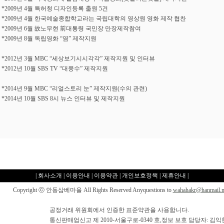
*2009년 4월 특허청 디자인등록 출원 5건
*2009년 4월 한국예술종합학교라는 국립대학의 영상원 영화 제작 협찬
*2009년 6월 故노무현 前대통령 국민장 만장제작참여
*2009년 8월 독립영화 “염” 제작지원
*2012년 3월 MBC “세상보기시시각각” 제작지원 및 인터뷰
*2012년 10월 SBS TV “대풍수” 제작지원
*2014년 9월 MBC “리얼스토리 눈” 제작지원(수의 관련)
*2014년 10월 SBS 8시 뉴스 인터뷰 및 제작지원
|
회사소개
|
이용안내
|
이용약관
|
개인보호정책
|
제휴안내
|
Copyright ⓒ 안동삼베마을 All Rights Reserved Anyquestions to
wahahakr@hanmail.n
공정거래 위원회에서 인증한 표준약관을 사용합니다.
통신판매업신고 제 2010-서울구로-0340 호,정보 보호 담당자: 김익